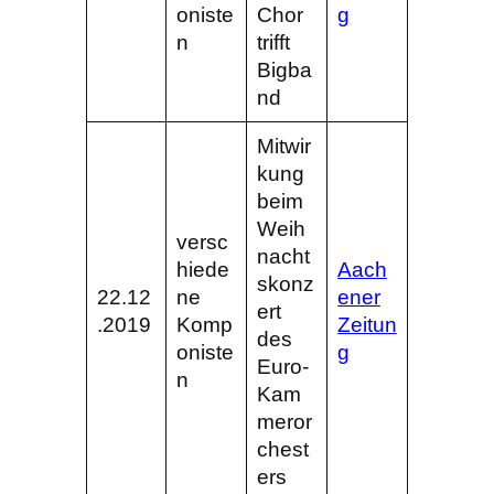
oniste
Chor
g
n
trifft
Bigba
nd
Mitwir
kung
beim
Weih
versc
nacht
hiede
Aach
skonz
22.12
ne
ener
ert
.2019
Komp
Zeitun
des
oniste
g
Euro-
n
Kam
meror
chest
ers