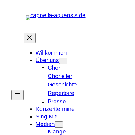
Zum
Inhalt
springen
Willkommen
Über uns
Chor
Chorleiter
Geschichte
Repertoire
Presse
Konzerttermine
Sing Mit!
Medien
Klänge