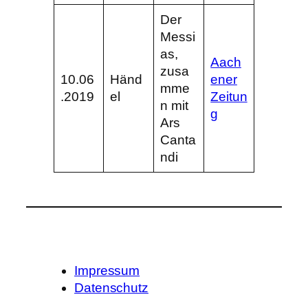
Der
Messi
as,
Aach
zusa
10.06
Händ
ener
mme
.2019
el
Zeitun
n mit
g
Ars
Canta
ndi
Impressum
Datenschutz