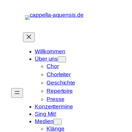
Zum
Inhalt
springen
Willkommen
Über uns
Chor
Chorleiter
Geschichte
Repertoire
Presse
Konzerttermine
Sing Mit!
Medien
Klänge